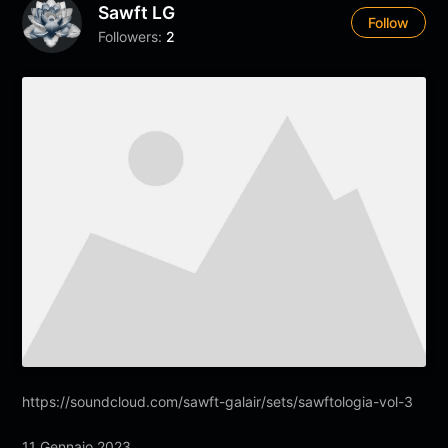
Sawft LG
Follow
Followers:
2
https://soundcloud.com/sawft-galair/sets/sawftologia-vol-3
11 Gennaio 2023