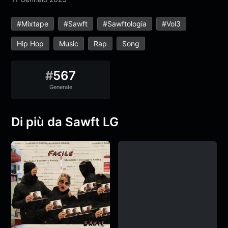
#mixtape
#sawft
#sawftologia
#vol3
Hip Hop
Music
Rap
Song
#
567
Generale
Di più da Sawft LG