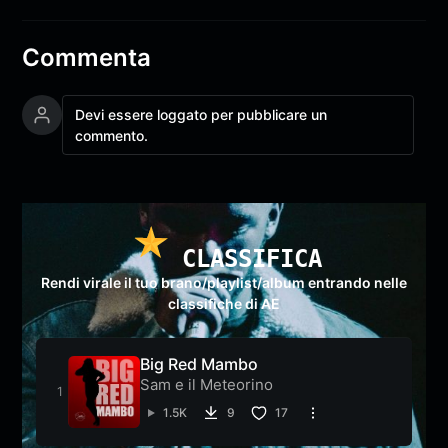
Commenta
Devi essere loggato per pubblicare un
commento.
CLASSIFICA
Rendi virale il tuo brano/playlist/album entrando nelle
classifiche di AE
Big Red Mambo
Sam e il Meteorino
1.5K
9
17