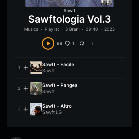
Sawft
Sawftologia Vol.3
Musica
Playlist
3 Brani
09:40
2023
1
99
Sawft – Facile
Sawft
Sawft – Pangea
Sawft
Sawft – Altro
Sawft LG