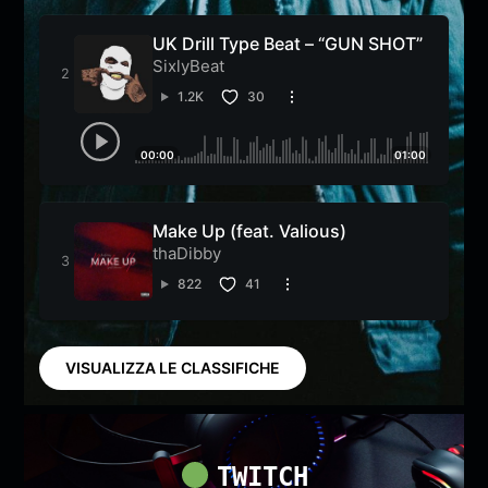
UK Drill Type Beat – “GUN SHOT”
SixlyBeat
1.2K
30
00:00
01:00
Make Up (feat. Valious)
thaDibby
822
41
VISUALIZZA LE CLASSIFICHE
TWITCH