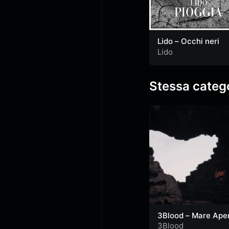
Lido – Occhi neri
Lido
Stessa categ
3Blood – Mare Ape
(Official Video)
3Blood