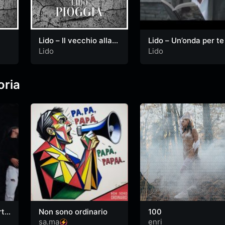
Lido – Il vecchio alla
Lido – Un’onda per te
stazione
Lido
Lido
oria
rto
Non sono ordinario
100
sa.ma
enri