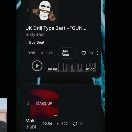
UK Drill Type Beat – “GUN
SHOT”
SixlyBeat
Buy Beat
Buy
02:51
1.2K
30
Beat
00:00
01:00
Make
02:54
822
41
Up
thaDib