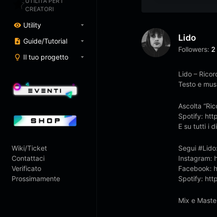
UTILITÀ PER I
CREATORI
Utility
Lido
Guide/Tutorial
Followers:
2
Il tuo progetto
Lido – Ricor
Testo e musi
Ascolta “Ric
Spotify: ht
E su tutti i
Wiki/Ticket
Segui #Lido
Contattaci
Instagram: 
Verificato
Facebook: h
Prossimamente
Spotify: htt
Mix e Master