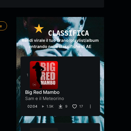
ow
CLASSIFICA
Rendi virale il tuo brano/playlist/album
entrando nelle classifiche di AE
Big Red Mambo
Sam e il Meteorino
02:04
1.5K
9
17