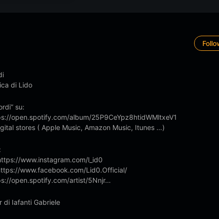
Foll
di
ca di Lido
ordi” su:
tps://open.spotify.com/album/25P9CeYpz8htidWMltxeV1
 digital stores ( Apple Music, Amazon Music, Itunes …)
:
https://www.instagram.com/l_id0
ttps://www.facebook.com/Lid0.Official/
ps://open.spotify.com/artist/5Nnjr…
 di Iafanti Gabriele