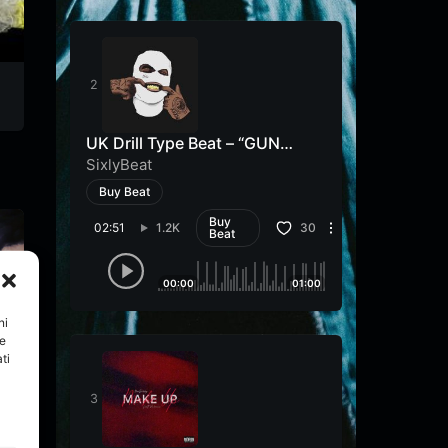
supermario
simply
dr.ugsession
dr.ugsession
UK Drill Type Beat – “GUN
SHOT”
SixlyBeat
Buy Beat
Buy
02:51
1.2K
30
Beat
00:00
01:00
ni
re
ti
ALONE
Ora
MEDE
Sadio
&
$$oBa