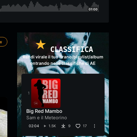
01:00
ow
CLASSIFICA
Rendi virale il tuo brano/playlist/album
entrando nelle classifiche di AE
Big Red Mambo
Sam e il Meteorino
02:04
1.5K
9
17