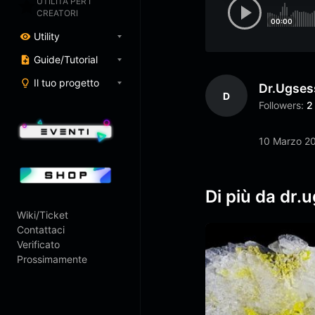
UTILITÀ PER I
CREATORI
00:00
Utility
Guide/Tutorial
Il tuo progetto
Dr.ugses
D
Followers:
2
10 Marzo 2
Di più da dr.
Wiki/Ticket
Contattaci
Verificato
Prossimamente