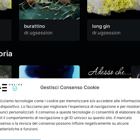
burattino
long gin
dr.ugsession
dr.ugsession
oria
Gestisci Consenso Cookie
lizziamo tecnologie come i cookie per memorizzare e/o accedere alle informazio
 dispositivo. Lo facciamo per migliorare l'esperienza di navigazione e per mostra
unci personalizzati. Il consenso a queste tecnologie ci consentirà di elaborare da
li il comportamento di navigazione o gli ID univoci su questo sito. Il mancato
senso o la revoca del consenso possono influire negativamente su alcune
atteristiche e funzioni.
are
CHOLO, Mickey –
Adesso che…
FAVELAS (Visual)
CHOLO
&
Mickey
Nicola Giacalone