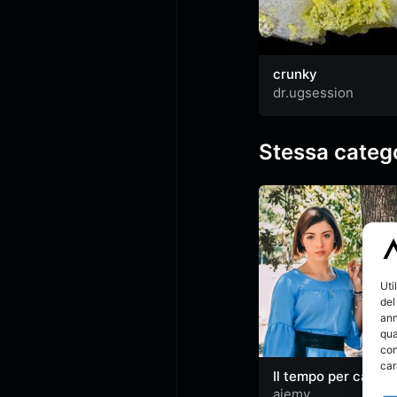
crunky
dr.ugsession
Stessa categ
Uti
del
ann
qua
con
car
Il tempo per cambi
ajemy