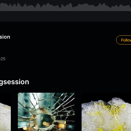
sion
Foll
025
ugsession