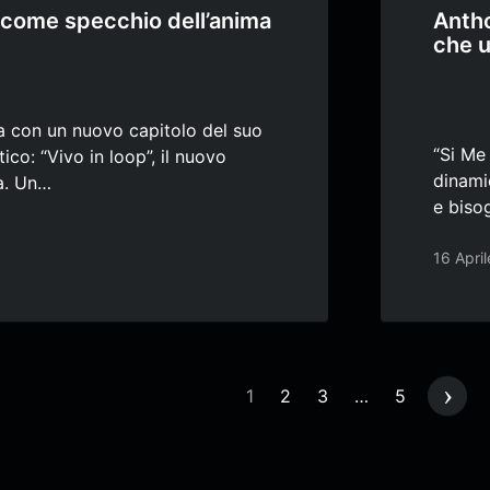
ap come specchio dell’anima
Antho
che u
na con un nuovo capitolo del suo
“Si Me
ico: “Vivo in loop”, il nuovo
dinamic
ta. Un…
e biso
16 Apri
ne
1
2
3
…
5