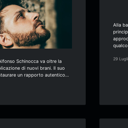
Alla ba
princi
approc
qualc
29 Lugl
 Alfonso Schinocca va oltre la
icazione di nuovi brani. Il suo
nstaurare un rapporto autentico…