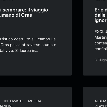
 sembrare: il viaggio
Eric 
 umano di Oras
dalle
ignor
EXCLU
Martini
rtistico costruito sul campo La
contem
 Oras passa attraverso studio e
confin
l vivo. Si laurea in…
3 Giug
INTERVISTE
MUSICA
ALBUM
DAZIONE
PLAYLI