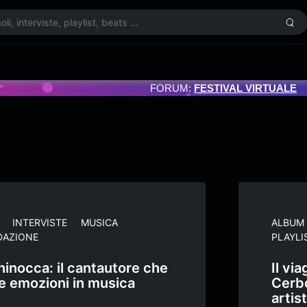
FORUM:
FESTIVAL VIRTUALE
INTERVISTE
MUSICA
ALBUM
DAZIONE
PLAYLI
inocca: il cantautore che
Il vi
le emozioni in musica
Cerbo
artis