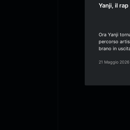
Yanji, il r
Ora Yanji tor
percorso artist
brano in usci
21 Maggio 2026
Paginazio
degli
articoli