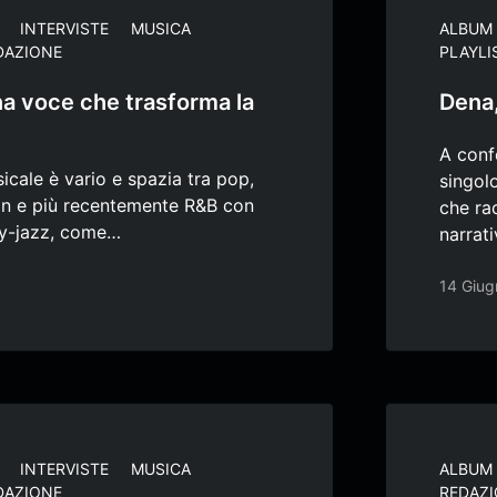
INTERVISTE
MUSICA
ALBUM
DAZIONE
PLAYLI
a voce che trasforma la
Dena
A conf
sicale è vario e spazia tra pop,
singol
on e più recentemente R&B con
che ra
ky-jazz, come…
narrat
14 Giug
INTERVISTE
MUSICA
ALBUM
DAZIONE
REDAZ