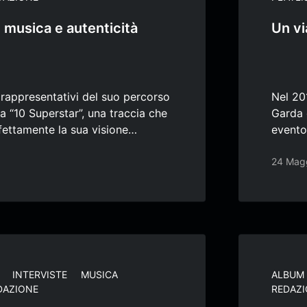
: musica e autenticità
Un vi
ù rappresentativi del suo percorso
Nel 201
ca “10 Superstar”, una traccia che
Garda e
fettamente la sua visione…
evento
24 Mag
INTERVISTE
MUSICA
ALBUM
DAZIONE
REDAZ