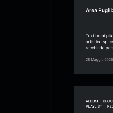
Area Pugili
Tra i brani pi
artistico spic
racchiude per
28 Maggio 2026
ALBUM
BLOG
PLAYLIST
RE