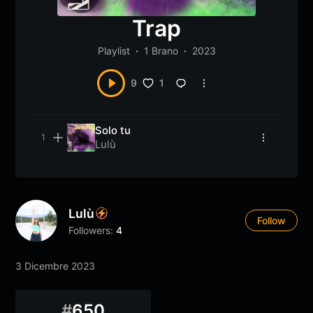
Trap
Playlist
1 Brano
2023
1
9
Solo tu
Lulù
Lulù
Follow
Followers:
4
3 Dicembre 2023
#
650