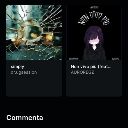
simply
Non vivo più (feat.
Blanxon, Blvckrosae)
dr.ugsession
AUROREGZ
Commenta