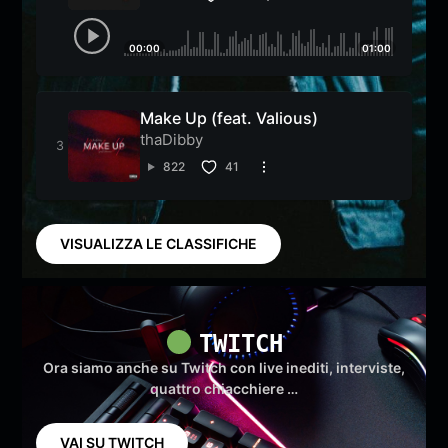
00:00
01:00
Make Up (feat. Valious)
thaDibby
822
41
VISUALIZZA LE CLASSIFICHE
TWITCH
Ora siamo anche su Twitch con live inediti, interviste,
quattro chiacchiere …
VAI SU TWITCH