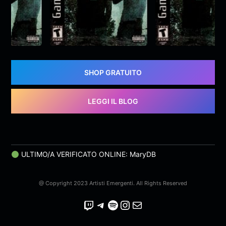
YAMA & Diga –
YAMA & Diga –
gameplay
gameplay
YAMA
,
Diga
&
monroe
YAMA
,
Diga
&
monroe
SHOP GRATUITO
LEGGI IL BLOG
ULTIMO/A VERIFICATO ONLINE: MaryDB
@ Copyright 2023 Artisti Emergenti. All Rights Reserved
Twitch
Telegram
Spotify
Instagram
Email