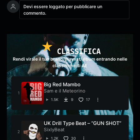
Devi essere loggato per pubblicare un
commento.
CLASSIFICA
Rendi virale il tuo brano/playlist/album entrando nelle
classifiche di AE
Big Red Mambo
Sam e il Meteorino
1.5K
9
17
UK Drill Type Beat – “GUN SHOT”
SixlyBeat
1.2K
30