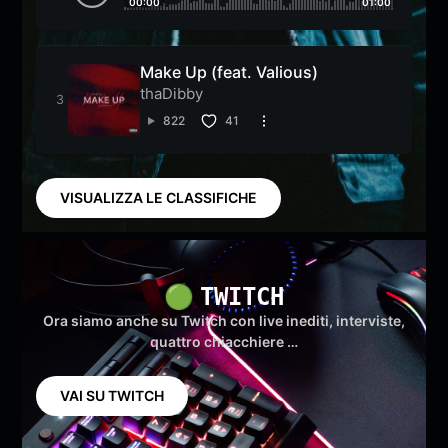
00:00
01:00
Make Up (feat. Valious)
thaDibby
822
41
VISUALIZZA LE CLASSIFICHE
🟢
TWITCH
Ora siamo anche su Twitch con live inediti, interviste,
quattro chiacchiere …
VAI SU TWITCH