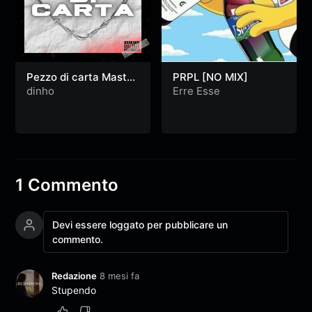
Pezzo di carta Master
PRPL [NO MIX]
finale
dinho
Erre Esse
1 Commento
Devi essere loggato per pubblicare un
commento.
Redazione
8 mesi fa
Stupendo