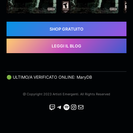
gameplay
gameplay
e
YAMA
,
Diga
&
monroe
YAMA
,
Diga
&
monroe
SHOP GRATUITO
LEGGI IL BLOG
🟢 ULTIMO/A VERIFICATO ONLINE: MaryDB
@ Copyright 2023 Artisti Emergenti. All Rights Reserved
Twitch
Telegram
Spotify
Instagram
Email