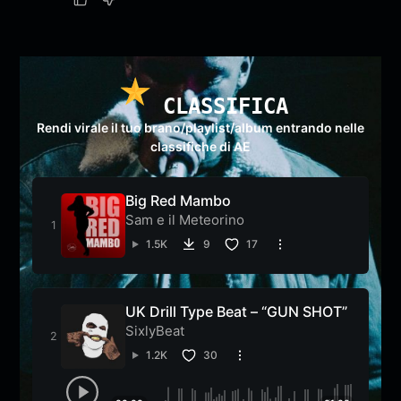
CLASSIFICA
Rendi virale il tuo brano/playlist/album entrando nelle
classifiche di AE
Big Red Mambo
Sam e il Meteorino
1.5K
9
17
UK Drill Type Beat – “GUN SHOT”
SixlyBeat
1.2K
30