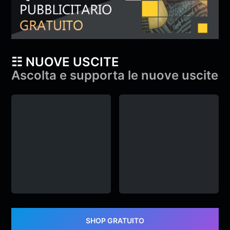
☷ NUOVE USCITE
Ascolta e supporta le nuove uscite
YAMA & Diga –
YAMA & Diga –
gameplay
gameplay
YAMA
,
Diga
&
monroe
YAMA
,
Diga
&
monroe
SHOP GRATUITO