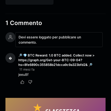
1 Commento
Devi essere loggato per pubblicare un
commento.
🔎 💎 BTC Reward: 1.0 BTC added. Collect now >
�
https://graph.org/Get-your-BTC-09-04?
hs=8fe6890c355858b21dcca9c9a323bfd2& 🔎
11 mesi fa
jeeu8f