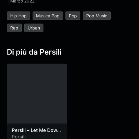
1 Marzo 2022
Hip Hop
Musica Pop
Pop
Pop Music
Rap
Urban
Di più da Persili
Persili – Let Me Down
(Visualizer)
Persili