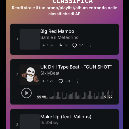
CLASSIFICA
Rendi virale il tuo brano/playlist/album entrando nelle
classifiche di AE
Big Red Mambo
Sam e il Meteorino
1.5K
9
17
UK Drill Type Beat – “GUN SHOT”
SixlyBeat
1.2K
30
00:00
01:00
Make Up (feat. Valious)
thaDibby