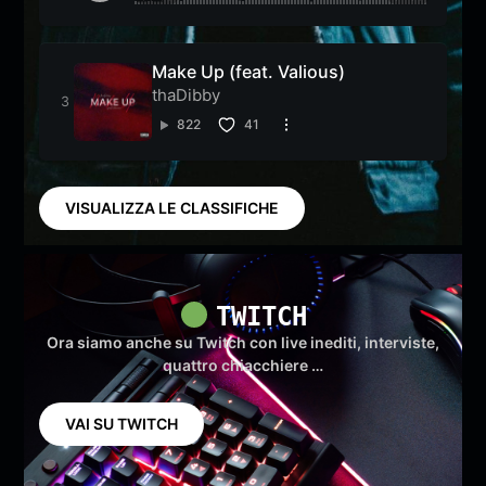
Make Up (feat. Valious)
thaDibby
822
41
VISUALIZZA LE CLASSIFICHE
TWITCH
Ora siamo anche su Twitch con live inediti, interviste,
quattro chiacchiere …
VAI SU TWITCH