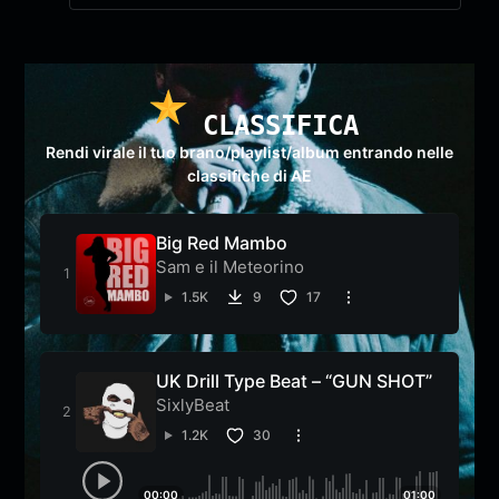
CLASSIFICA
Rendi virale il tuo brano/playlist/album entrando nelle
classifiche di AE
Big Red Mambo
Sam e il Meteorino
1.5K
9
17
UK Drill Type Beat – “GUN SHOT”
SixlyBeat
1.2K
30
00:00
01:00