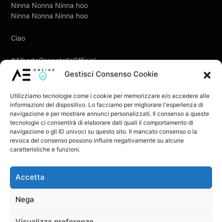
Ninna Nonna Ninna hoo
Ninna Nonna Ninna hoo
Ciao
#AlbertoCannatellaOfficial
#Cianciana #NinnaNonna #Singolo #MusicaItaliana
Gestisci Consenso Cookie
#BranoPerINonni #CantautoreSiciliano #Sicilia #Agrigento
#Singolo #Italia @ciancianaonline @Musica Italia @Musica
Utilizziamo tecnologie come i cookie per memorizzare e/o accedere alle
Italia
informazioni del dispositivo. Lo facciamo per migliorare l'esperienza di
navigazione e per mostrare annunci personalizzati. Il consenso a queste
tecnologie ci consentirà di elaborare dati quali il comportamento di
21 Ottobre 2022
navigazione o gli ID univoci su questo sito. Il mancato consenso o la
revoca del consenso possono influire negativamente su alcune
Albano
Alberto Cannatella
Arisa
caratteristiche e funzioni.
AutoreCompositore
Biaggio Antonacci
Accetta
Caterina Caselli
Celentano
Cesare Cremonini
Nega
Cianciana
Dolcenera
Elio E Le Storie Tese
Visualizza preferenze