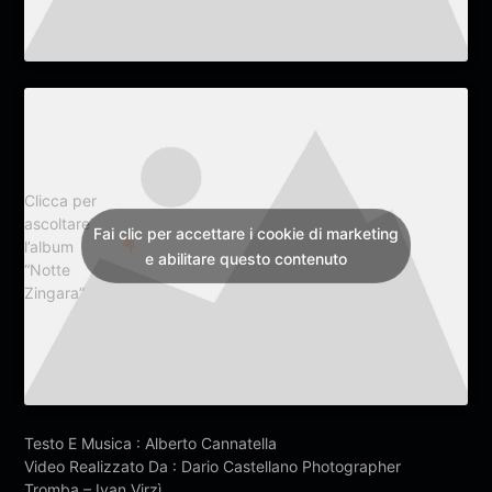
Clicca per
ascoltare
Fai clic per accettare i cookie di marketing
l’album
e abilitare questo contenuto
“Notte
Zingara”
Testo E Musica : Alberto Cannatella
Video Realizzato Da : Dario Castellano Photographer
Tromba – Ivan Virzì