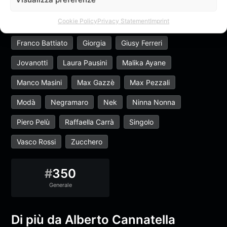
Elisa
Emma Marrone
Enrico Ruggeri
Cookie Policy
Privacy Statement
Imprint
Francesca Michelin
Francesco Renga
Franco Battiato
Giorgia
Giusy Ferreri
Jovanotti
Laura Pausini
Malika Ayane
Manco Masini
Max Gazzè
Max Pezzali
Modà
Negramaro
Nek
Ninna Nonna
Piero Pelù
Raffaella Carrà
Singolo
Vasco Rossi
Zucchero
#
350
Generale
Di più da Alberto Cannatella