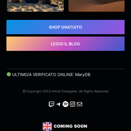
Zoe) – Official Lyric
preti
rgava
Fosco
&
Preti
Video
SHOP GRATUITO
LEGGI IL BLOG
ULTIMO/A VERIFICATO ONLINE: MaryDB
@ Copyright 2023 Artisti Emergenti. All Rights Reserved
Twitch
Telegram
Spotify
Instagram
Email