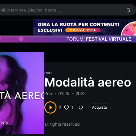
FORUM:
FESTIVAL VIRTUALE
enri
Modalità aereo
Pop
01:25
2022
1
3
Acquista
all rights reserved