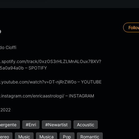
Foll
9
o Cioffi
en.spotify.com/track/0xzOS3rHLZLMnALOux7BXV?
5a0a94a0b – SPOTIFY
w.youtube.com/watch?v=DT-njRrZW0o – YOUTUBE
.instagram.com/enricaastrologi/ – INSTAGRAM
 2022
mergente
#enri
#newartist
Acoustic
Aereo
Music
Musica
Pop
Romantic