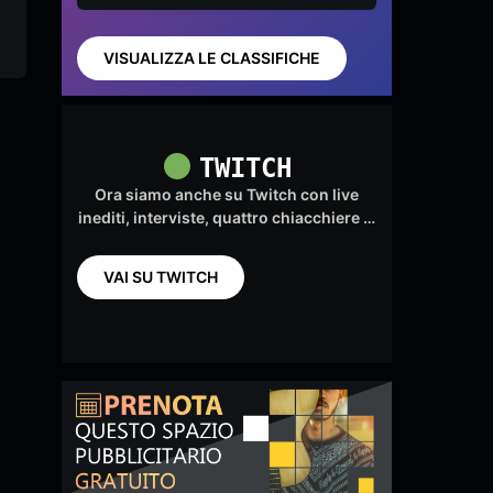
(feat.
by
enri
enri
Valiou
Acquista
s)
VISUALIZZA LE CLASSIFICHE
TWITCH
Ora siamo anche su Twitch con live
inediti, interviste, quattro chiacchiere …
VAI SU TWITCH