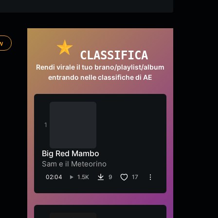
ow
CLASSIFICA
Rendi virale il tuo brano/playlist/album
entrando nelle classifiche di AE
Big Red Mambo
Sam e il Meteorino
02:04
1.5K
9
17