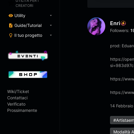
UTILITÀ PER I
CREATORI
Utility
Enri
Guide/Tutorial
Followers:
1
Il tuo progetto
prod: Eduard
https://op
si=983d97c
https://ww
Wiki/Ticket
https://www
Contattaci
Verificato
14 Febbraio
Prossimamente
#artistae
Modalità 