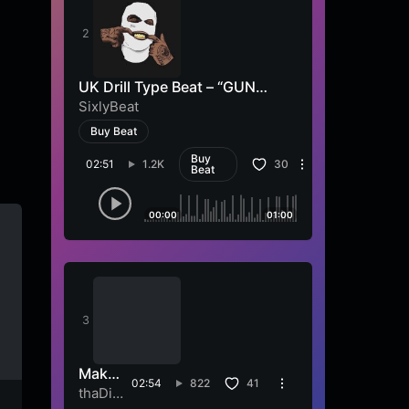
UK Drill Type Beat – “GUN
SHOT”
SixlyBeat
Buy Beat
Buy
02:51
1.2K
30
Beat
00:00
01:00
Make
02:54
822
41
Up
thaDib
Blackout
Singoli 2021