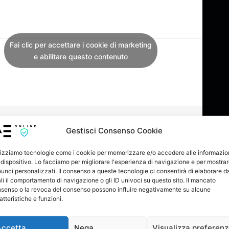
Fai clic per accettare i cookie di marketing
e abilitare questo contenuto
Gestisci Consenso Cookie
lizziamo tecnologie come i cookie per memorizzare e/o accedere alle informazio
her digital stores.
 dispositivo. Lo facciamo per migliorare l'esperienza di navigazione e per mostra
unci personalizzati. Il consenso a queste tecnologie ci consentirà di elaborare da
 2022
li il comportamento di navigazione o gli ID univoci su questo sito. Il mancato
senso o la revoca del consenso possono influire negativamente su alcune
atteristiche e funzioni.
 Vuoto
Inedito
Litfiba
Lucio Battisti
y
Metallica
Mogol
Negrita
Omar Pedrini
Accetta
Nega
Visualizza preferen