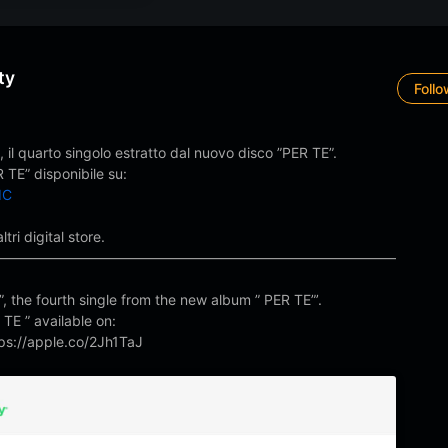
ty
Foll
 il quarto singolo estratto dal nuovo disco ”PER TE”.
 TE” disponibile su:
IC
altri digital store.
—————————————————————————————
, the fourth single from the new album ” PER TE”’.
TE ” available on:
ps://apple.co/2Jh1TaJ