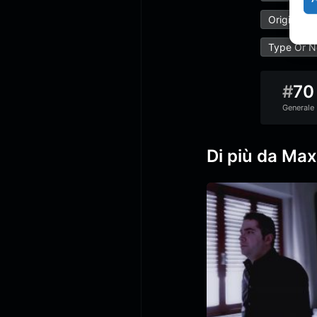
Original S
Type Or N
#
70
Generale
Di più da Ma