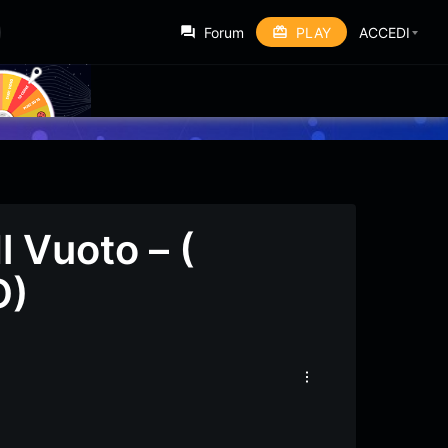
Forum
PLAY
ACCEDI
 Vuoto – (
O)