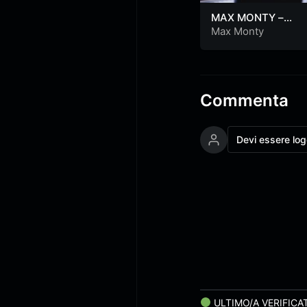
MAX MONTY –
Nessuna Connessi
Max Monty
– (OFFICIAL VIDEO
Commenta
Devi essere lo
ULTIMO/A VERIFICA