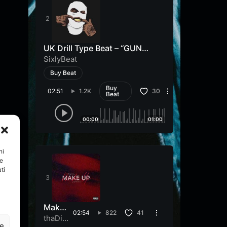
UK Drill Type Beat – “GUN
SHOT”
SixlyBeat
Buy Beat
Buy
02:51
1.2K
30
Beat
00:00
01:00
ni
re
ti
Make
02:54
822
41
Up
thaDib
ze