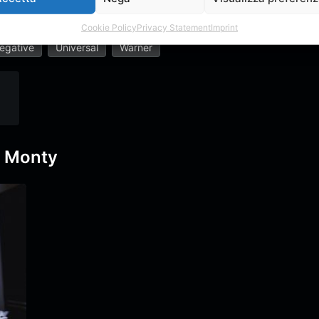
ong
Piero Pelù
Placebo
Sony
Timoria
Cookie Policy
Privacy Statement
Imprint
egative
Universal
Warner
x Monty