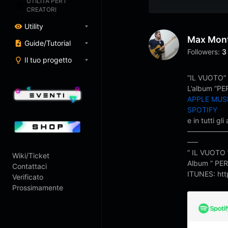
UTILITÀ PER I
CREATORI
Utility
Max Mon
Guide/Tutorial
Followers:
3
Il tuo progetto
”IL VUOTO” ,
L’album ”PER
APPLE MUS
SPOTIFY
e in tutti gli 
—————
—–
” IL VUOTO ”
Wiki/Ticket
Album ” PER 
Contattaci
ITUNES: htt
Verificato
Prossimamente