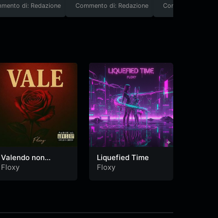
mento di: Redazione
Commento di: Redazione
Commento di: Red
Valendo non
Liquefied Time
The Ve
Valendo
Floxy
Floxy
Floxy