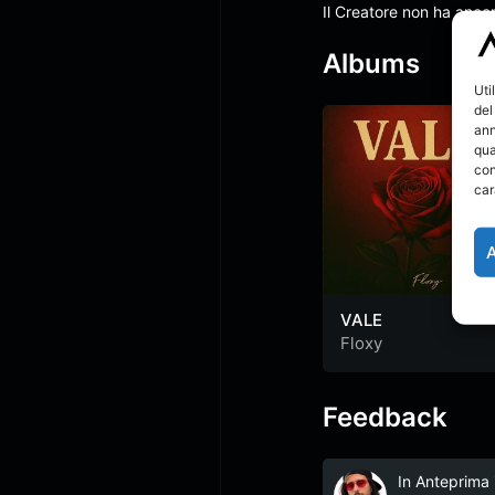
Il Creatore non ha anco
Albums
Uti
del
ann
qua
con
car
VALE
Floxy
Feedback
In Anteprima i