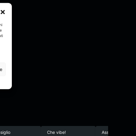
nella mia evoluzione.
ni
re
ti
ze
siglio
Che vibe!
Assurdo