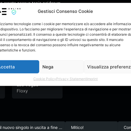
che non c'è tra un beat e una rima. Benvenuti 
ra creato nessun topic nel forum.
Gestisci Consenso Cookie
lizziamo tecnologie come i cookie per memorizzare e/o accedere alle informazio
 dispositivo. Lo facciamo per migliorare l'esperienza di navigazione e per mostra
unci personalizzati. Il consenso a queste tecnologie ci consentirà di elaborare da
li il comportamento di navigazione o gli ID univoci su questo sito. Il mancato
senso o la revoca del consenso possono influire negativamente su alcune
atteristiche e funzioni.
Accetta
Nega
Visualizza preferen
Cookie Policy
Privacy Statement
Imprint
Las Vegas
Floxy
l nuovo singolo in uscita a fine ...
Mitico!
Con