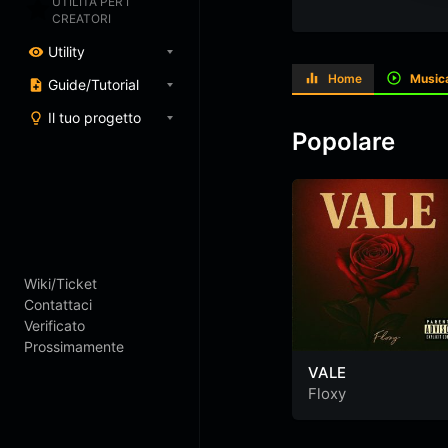
UTILITÀ PER I
CREATORI
Utility
Home
Music
Guide/Tutorial
Il tuo progetto
Popolare
Wiki/Ticket
Contattaci
Verificato
Prossimamente
VALE
Floxy