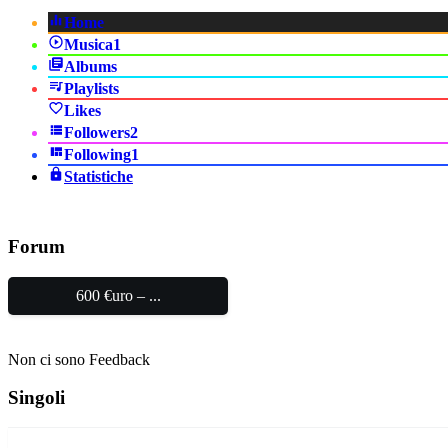
Home
Musica
1
Albums
Playlists
Likes
Followers
2
Following
1
Statistiche
Forum
600 €uro – ...
Non ci sono Feedback
Singoli