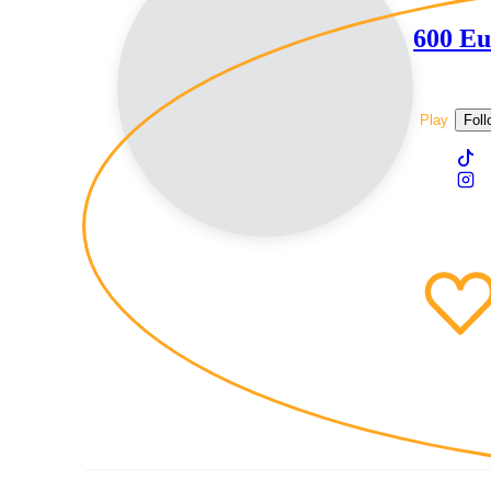
600 Eu
Posso dirti
Play
Foll
Membro dal