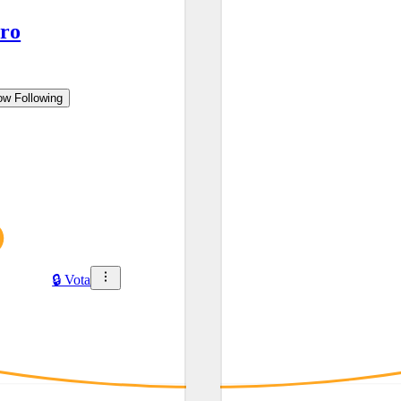
ro
 cosa non sono: - Uno a cui non piace scrivere canzoni - Un trapper - U
ow
Following
1
🔒 Dona
🔒 Vota
: Ott 2023