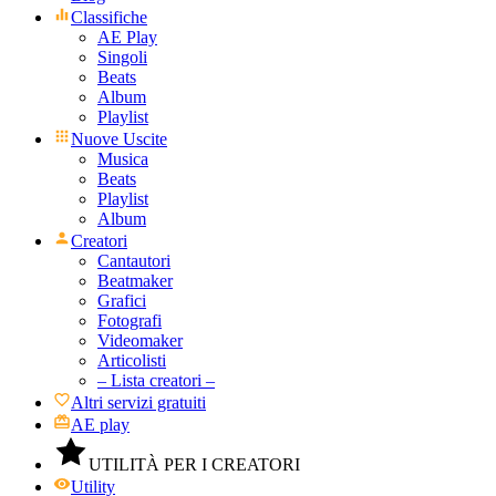
Classifiche
AE Play
Singoli
Beats
Album
Playlist
Nuove Uscite
Musica
Beats
Playlist
Album
Creatori
Cantautori
Beatmaker
Grafici
Fotografi
Videomaker
Articolisti
– Lista creatori –
Altri servizi gratuiti
AE play
UTILITÀ PER I CREATORI
Utility