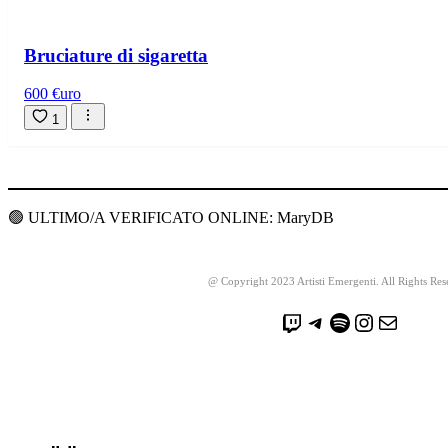
Bruciature di sigaretta
600 €uro
1
🟢 ULTIMO/A VERIFICATO ONLINE: MaryDB
@ Copyright 2023 Artisti Emergenti. All Rights Res
Twitch
Telegram
Spotify
Instagram
Email