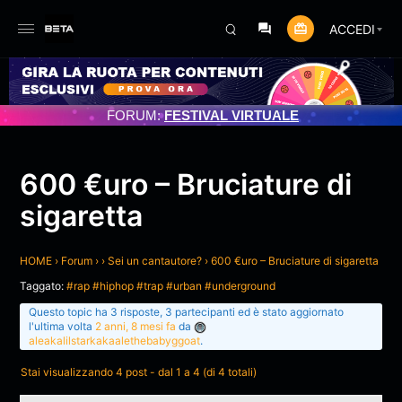
ACCEDI
RNAMENTO PROGRAMMATO 3/07/2025
FORUM:
FESTIVAL VIRTUALE
600 €uro – Bruciature di
sigaretta
HOME
›
Forum
›
›
Sei un cantautore?
›
600 €uro – Bruciature di sigaretta
Taggato:
#rap #hiphop #trap #urban #underground
Questo topic ha 3 risposte, 3 partecipanti ed è stato aggiornato
l'ultima volta
2 anni, 8 mesi fa
da
aleakalilstarkakaalethebabyggoat
.
Stai visualizzando 4 post - dal 1 a 4 (di 4 totali)