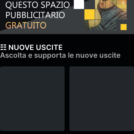
☷ NUOVE USCITE
Ascolta e supporta le nuove uscite
YAMA & Diga – gameplay
YAMA & Diga – gameplay
YAMA
,
Diga
&
monroe
YAMA
,
Diga
&
monroe