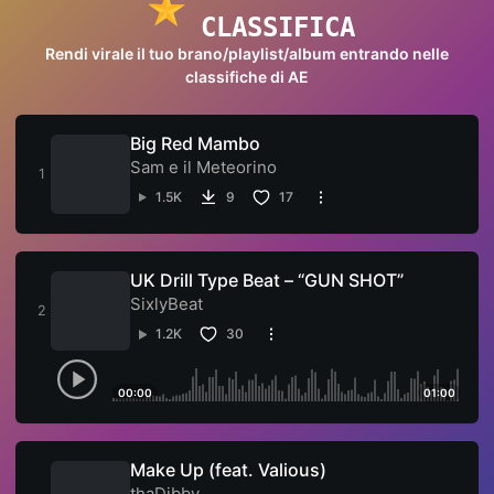
CLASSIFICA
Rendi virale il tuo brano/playlist/album entrando nelle
classifiche di AE
Big Red Mambo
Sam e il Meteorino
1.5K
9
17
UK Drill Type Beat – “GUN SHOT”
SixlyBeat
1.2K
30
00:00
01:00
Make Up (feat. Valious)
thaDibby