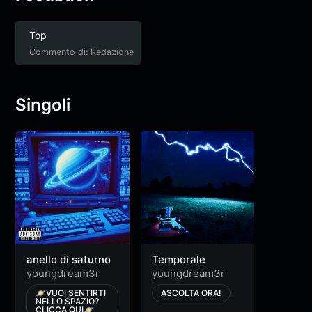
Top
Commento di: Redazione
Singoli
anello di saturno
Temporale
youngdream3r
youngdream3r
🪐VUOI SENTIRTI
ASCOLTA ORA!
NELLO SPAZIO?
CLICCA QUI🪐