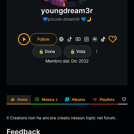
youngdream3r
💙piccolo dream3r 💙🌙
Follow
1
🔒 Dona
🔒 Vota
Membro dal: Dic 2022
Home
Musica
Albums
Playlists
Li
2
Il Creatore non ha ancora creato nessun topic nel forum.
Feedback