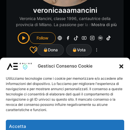
veronicaaamancini
Veronica Mancini, classe 1996, cantautrice della
provincia di Milano. La passione per la musica mi ha
Mostra di più
accompagnata fin da bambina, grazie soprattutto allo
zio, DJ per passione che mi spronava a cantare alle
Follow
cerimonie di famiglia, alle nonne che mi facevano
conoscere le canzoni degli anni ’60 e ai miei genitori
0
Dona
Vota
che mi hanno fatto scoprire la bellezza dei concerti
Membro dal: Apr 2024
dal vivo. Dal 2016 mi sono avvicinata al canto e
Gestisci Consenso Cookie
crescendo ho scoperto la bellezza di esprimermi
attraverso la scrittura dei miei brani. Di tutto quello
Utilizziamo tecnologie come i cookie per memorizzare e/o accedere alle
che ruota attorno alla musica il live è il mio momento
informazioni del dispositivo. Lo facciamo per migliorare l'esperienza di
preferito, perché mi permette di guardare il pubblico
navigazione e per mostrare annunci personalizzati. Il consenso a queste
negli occhi e condividere con chi mi ascolta
tecnologie ci consentirà di elaborare dati quali il comportamento di
Home
Musica
Albums
Playlists
Li
2
un’emozione unica.
navigazione o gli ID univoci su questo sito. Il mancato consenso o la
revoca del consenso possono influire negativamente su alcune
caratteristiche e funzioni.
Il Creatore non ha ancora creato nessun topic nel forum.
Accetta
Non ci sono Feedback