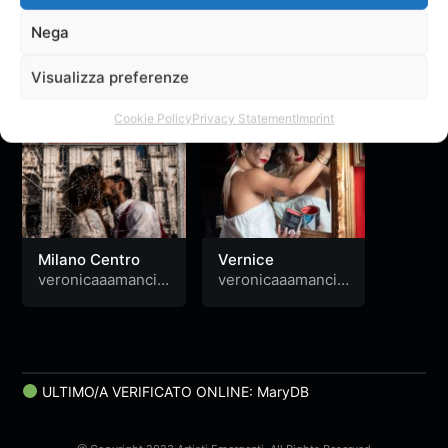
Nega
Singoli
Visualizza preferenze
Cookie Policy
Privacy Statement
Imprint
Milano Centro
Vernice
veronicaaamancin
veronicaaamancin
i
i
ULTIMO/A VERIFICATO ONLINE: MaryDB