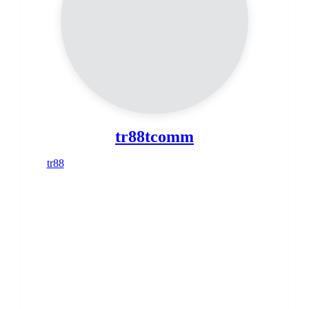
tr88tcomm
tr88
là điểm đến trực tuyến được nhiều người biết
đến nhờ giao diện hiện đại, tốc độ truy cập ổn định
và khả năng tương thích trên cả máy tính lẫn thiết bị
di động. Nền tảng chú trọng trải nghiệm người dùng
với bố cục trực quan, thao tác đơn giản và quy trình
sử dụng thuận tiện. Hệ thống thường xuyên cập nhật
tính năng mới, tối ưu hiệu suất và tăng cường bảo
mật nhằm mang lại môi trường vận hành ổn định.
Bên cạnh đó, đội ngũ hỗ trợ hoạt động liên tục, sẵn
sàng giải đáp các thắc mắc trong quá trình sử dụng.
Với định hướng phát triển bền vững, tr88 không
ngừng cải thiện chất lượng dịch vụ, nâng cấp công