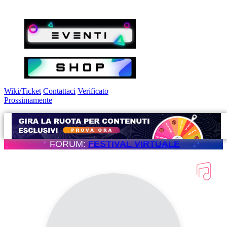
Wiki/Ticket
Contattaci
Verificato
Prossimamente
FORUM:
FESTIVAL VIRTUALE
t