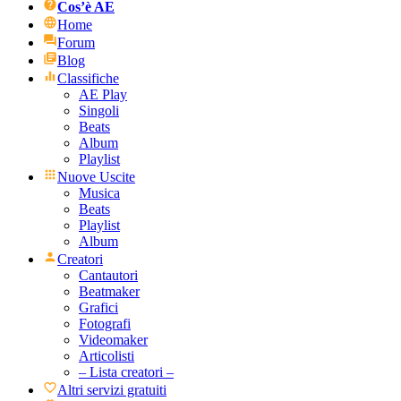
Cos’è AE
Home
Forum
Blog
Classifiche
AE Play
Singoli
Beats
Album
Playlist
Nuove Uscite
Musica
Beats
Playlist
Album
Creatori
Cantautori
Beatmaker
Grafici
Fotografi
Videomaker
Articolisti
– Lista creatori –
Altri servizi gratuiti