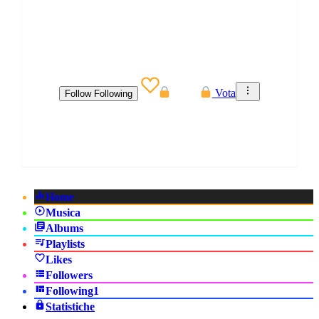
nghệ và mở rộng hệ sinh thái giải trí số. Đây là lựa
chọn phù hợp cho những ai mong muốn khám phá
một nền tảng có giao diện thân thiện, khả năng truy
cập nhanh, nhiều chuyên mục phong phú và trải
nghiệm mượt mà trên nhiều nền tảng khác nhau.
0
Dona
Vota
Follow
Following
Membro dal: Giu 2026
Home
Musica
Albums
Playlists
Likes
Followers
Following
1
Statistiche