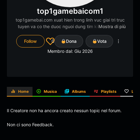
top1gamebaicom1
top1gamebai.com
xuat hien trong linh vuc giai tri truc
tuyen va co the duoc nguoi dung tim kiem de tham
Mostra di più
khao thong tin. Khi tiep can cac nen tang dang nay,
viec danh gia do tin cay, minh bach thong tin va can
Follow
0
Dona
Vota
nhac cac rui ro tai chinh la dieu quan trong de dua ra
Membro dal: Giu 2026
quyet dinh phu hop voi nhu cau ca nhan.
Home
Musica
Albums
Playlists
Like
Il Creatore non ha ancora creato nessun topic nel forum.
Non ci sono Feedback.