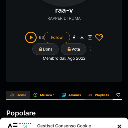
raa-v
RAPPER DI ROMA
66
Follow
4
Dona
Vota
Membro dal: Ago 2022
Home
Musica
Albums
Playlists
Li
1
Popolare
Gestisci Consenso Cookie