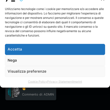
Utilizziamo tecnologie come i cookie per memorizzare e/o accedere alle
informazioni del dispositivo. Lo facciamo per migliorare l'esperienza di
navigazione e per mostrare annunci personalizzati. Il consenso a queste
tecnologie ci consentirà di elaborare dati quali il comportamento di
navigazione o gli ID univoci su questo sito. Il mancato consenso o la
revoca del consenso possono influire negativamente su alcune
caratteristiche e funzioni.
RAA-V SOGNO
RAP PROD
raa-v
Accetta
EMAICHEI
Nega
Il Creatore non ha ancora creato nessun topic nel forum.
Visualizza preferenze
Feedback
Cookie Policy
Privacy Statement
Imprint
Commento di: ADMIN