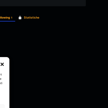
llowing
Statistiche
1
ni
re
ti