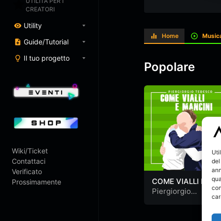
UTILITÀ PER I
CREATORI
Utility
Home
Music
Guide/Tutorial
Il tuo progetto
Popolare
Wiki/Ticket
Uti
Contattaci
del
ann
Verificato
qua
COME VIALLI E
Prossimamente
con
MANCINI
Piergiorgio
car
Tedesco