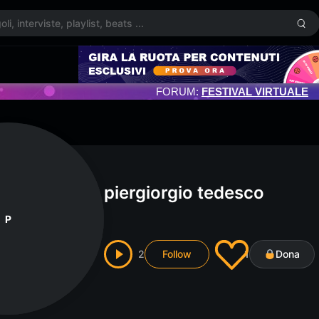
FORUM:
FESTIVAL VIRTUALE
piergiorgio tedesco
P
2
Follow
1
Dona