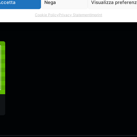
ra creato nessun topic nel forum.
Accetta
Nega
Visualizza preferen
Cookie Policy
Privacy Statement
Imprint