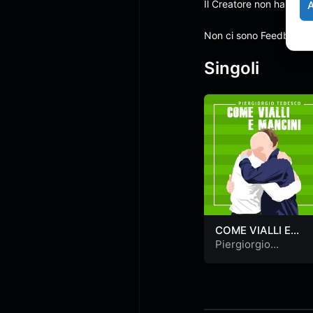
Il Creatore non ha anco
Non ci sono Feedback
Singoli
COME VIALLI E
MANCINI
Piergiorgio
Tedesco