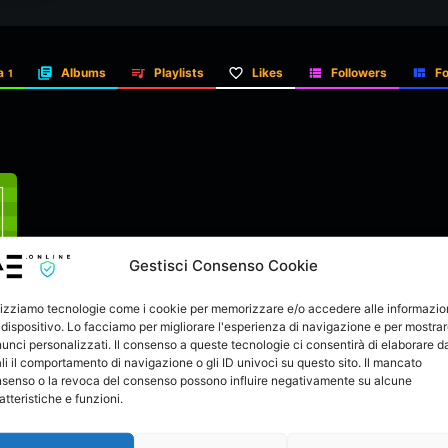
a
Albums
Playlists
Likes
Followers
Fo
1
Gestisci Consenso Cookie
lizziamo tecnologie come i cookie per memorizzare e/o accedere alle informazio
 dispositivo. Lo facciamo per migliorare l'esperienza di navigazione e per mostra
unci personalizzati. Il consenso a queste tecnologie ci consentirà di elaborare da
li il comportamento di navigazione o gli ID univoci su questo sito. Il mancato
senso o la revoca del consenso possono influire negativamente su alcune
atteristiche e funzioni.