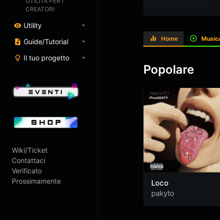
UTILITÀ PER I
CREATORI
Utility
Home
Music
Guide/Tutorial
Il tuo progetto
Popolare
Wiki/Ticket
Contattaci
Verificato
Prossimamente
Loco
pakyto