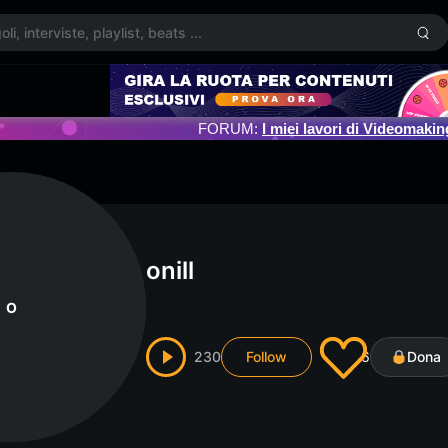
FORUM:
I miei lavori di Videomakin
onill
O
230
Follow
6
Dona