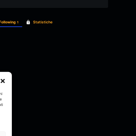
Following
Statistiche
1
ni
re
ti