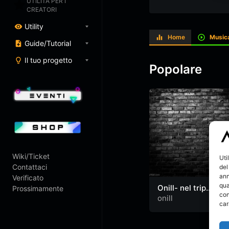
UTILITÀ PER I
CREATORI
Utility
Home
Music
Guide/Tutorial
Il tuo progetto
Popolare
Wiki/Ticket
Uti
Contattaci
del
ann
Verificato
qua
Onill- nel trip
Prossimamente
con
(video)
onill
car