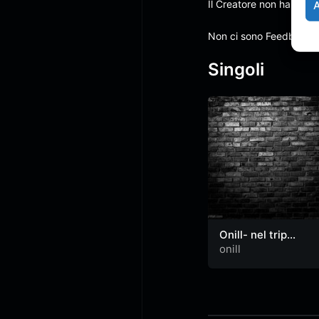
Il Creatore non ha anco
Non ci sono Feedback
Singoli
Onill- nel trip
(video)
onill