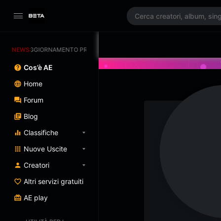
NEWS:
AGGIORNAMENTO PROGRAMMATO 3/07/2025
Cos’è AE
Home
Forum
Blog
Classifiche
Nuove Uscite
Creatori
Altri servizi gratuiti
AE play