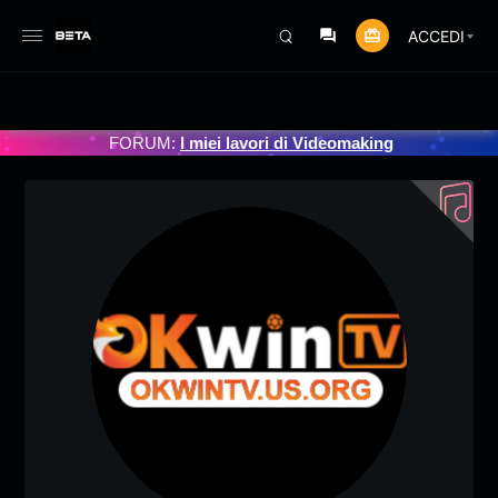
ACCEDI
RAMMATO 3/07/2025
FORUM:
I miei lavori di Videomaking