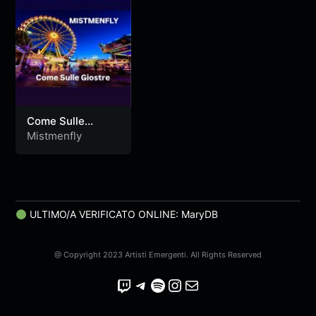
Come Sulle
Giostre
Mistmenfly
ULTIMO/A VERIFICATO ONLINE: MaryDB
@ Copyright 2023 Artisti Emergenti. All Rights Reserved
Twitch
Telegram
Spotify
Instagram
Email