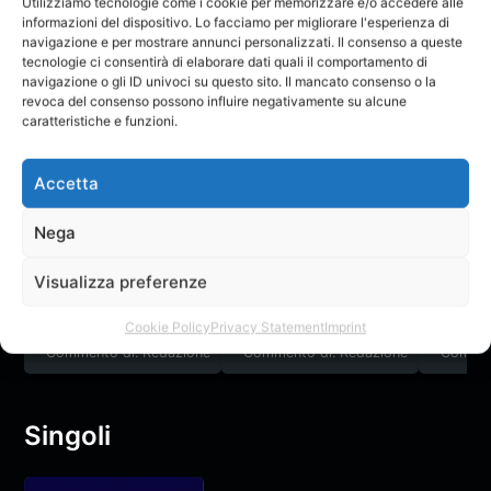
Utilizziamo tecnologie come i cookie per memorizzare e/o accedere alle
informazioni del dispositivo. Lo facciamo per migliorare l'esperienza di
navigazione e per mostrare annunci personalizzati. Il consenso a queste
tecnologie ci consentirà di elaborare dati quali il comportamento di
navigazione o gli ID univoci su questo sito. Il mancato consenso o la
revoca del consenso possono influire negativamente su alcune
Come Sulle
caratteristiche e funzioni.
Giostre
Mistmenfly
Accetta
Il Creatore non ha ancora creato nessun topic nel forum.
Nega
Feedback
Visualizza preferenze
Sentita
Tanta roba
Assurd
Cookie Policy
Privacy Statement
Imprint
Commento di: Redazione
Commento di: Redazione
Commen
Singoli