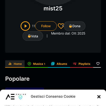
mist25
11
Follow
1
Dona
Membro dal: Ott 2025
Vota
Home
Musica
Albums
Playlists
Li
1
Popolare
Gestisci Consenso Cookie