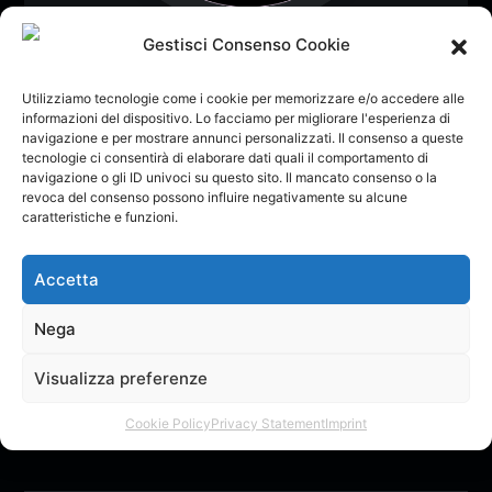
mcmcsinger
Gestisci Consenso Cookie
Utilizziamo tecnologie come i cookie per memorizzare e/o accedere alle
informazioni del dispositivo. Lo facciamo per migliorare l'esperienza di
Follow
0
Dona
navigazione e per mostrare annunci personalizzati. Il consenso a queste
Membro dal: Giu 2026
tecnologie ci consentirà di elaborare dati quali il comportamento di
Vota
navigazione o gli ID univoci su questo sito. Il mancato consenso o la
revoca del consenso possono influire negativamente su alcune
caratteristiche e funzioni.
Accetta
Home
Musica
Albums
Playlists
Like
Nega
Il Creatore non ha ancora creato nessun topic nel forum.
Visualizza preferenze
Non ci sono Feedback.
Cookie Policy
Privacy Statement
Imprint