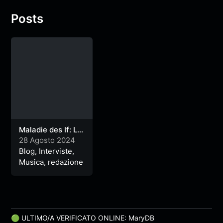
riconoscimento virtù e conoscenza e per maladie des
Posts
if la qualificazione alle fasi finali di Premio Pierangelo
Bertoli, Je so pazzo, Acquara Music Festival.
Maladie des If: La
Rivelazione del
28 Agosto 2024
Pop
Blog
,
Interviste
,
Contemporaneo e
Musica
,
redazione
il Loro Viaggio
🟢 ULTIMO/A VERIFICATO ONLINE: MaryDB