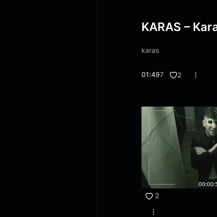
KARAS – Kara
karas
01:49
7
2
2