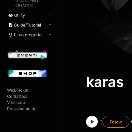
UTILITÀ PER I
CREATORI
Utility
Guide/Tutorial
Il tuo progetto
karas
Wiki/Ticket
Contattaci
Verificato
Prossimamente
13
Follow