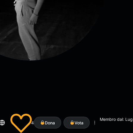
Membro dal: Lug
4
Dona
Vota