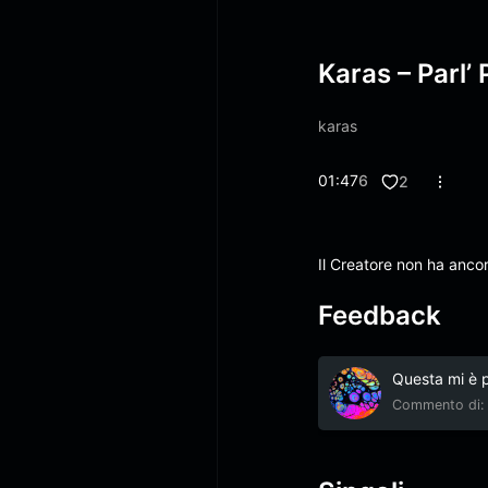
Karas – Parl’ 
karas
01:47
6
2
Il Creatore non ha anco
Feedback
Questa mi è pi
Commento di: 