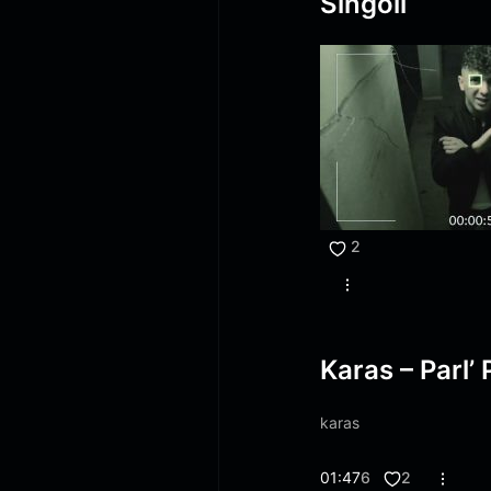
Singoli
2
Karas – Parl’ 
karas
01:47
6
2