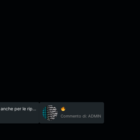
nche per le rip...
Commento di: ADMIN