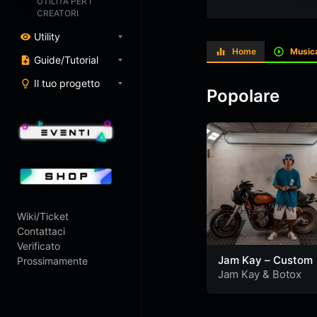
UTILITÀ PER I
CREATORI
Utility
Home
Music
Guide/Tutorial
Il tuo progetto
Popolare
Wiki/Ticket
Contattaci
Verificato
Jam Kay – Custom
Prossimamente
Jam Kay
&
Botox