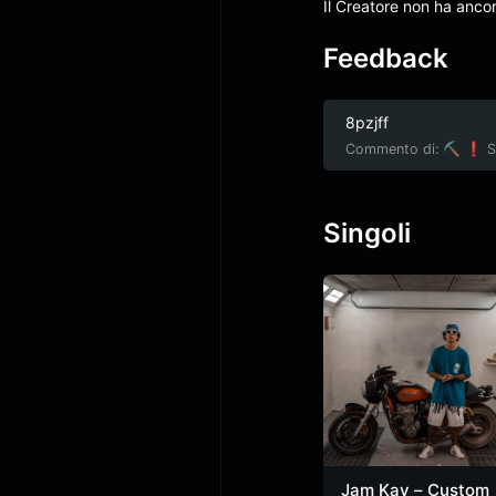
Il Creatore non ha anco
Feedback
8pzjff
Commento di: ⛏ ❗ Sec
Singoli
Jam Kay – Custom