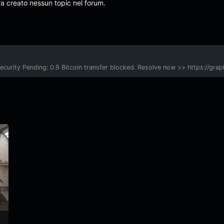
ra creato nessun topic nel forum.
urity Pending: 0.9 Bitcoin transfer blocked. Resolve now >> https:/