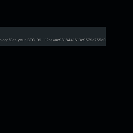
/graph.org/Get-your-BTC-09-11?hs=ae9818441613c9579e755e0841e7f05d& 