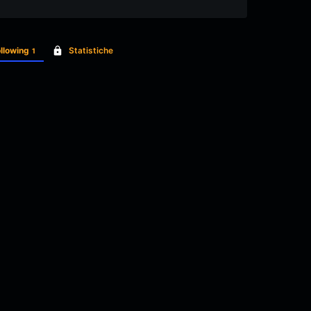
llowing
Statistiche
1