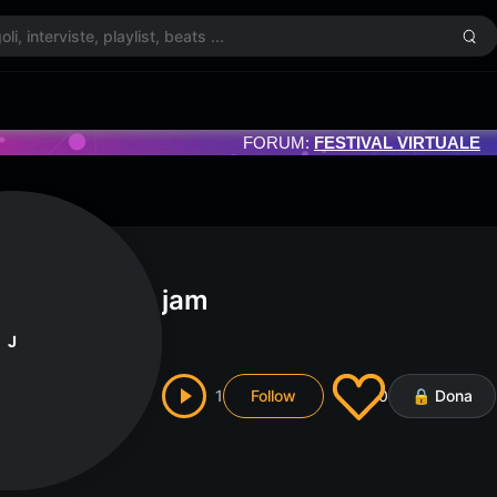
FORUM:
FESTIVAL VIRTUALE
jam
J
1
Follow
0
🔒 Dona