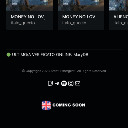
MONEY NO LOVE
MONEY NO LOVE
ALIEN
(prod. Junior F) |
(prod. Junior F) |
italo_guccio
italo_guccio
italo_g
ALIENO | [3D
ALIENO | [3D
Visual Art]
Visual Art]
ULTIMO/A VERIFICATO ONLINE: MaryDB
@ Copyright 2023 Artisti Emergenti. All Rights Reserved
Twitch
Telegram
Spotify
Instagram
Email