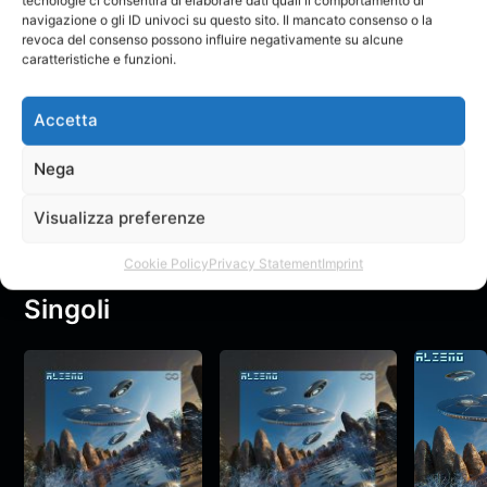
navigazione o gli ID univoci su questo sito. Il mancato consenso o la
revoca del consenso possono influire negativamente su alcune
caratteristiche e funzioni.
MONEY NO LOVE
MONEY NO LOVE
Accetta
(prod. Junior F) |
(prod. Junior F) |
italo_guccio
italo_guccio
ALIENO | [3D
ALIENO | [3D
Nega
Visual Art]
Visual Art]
Il Creatore non ha ancora creato nessun topic nel forum.
Visualizza preferenze
Non ci sono Feedback
Cookie Policy
Privacy Statement
Imprint
Singoli