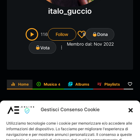
italo_guccio
116
Follow
8
Dona
Membro dal: Nov 2022
Vota
Home
Musica
Albums
Playlists
Li
4
Popolare
Gestisci Consenso Cookie
Utilizziamo tecnologie come i cookie per memorizzare e/o accedere alle
informazioni del dispositivo. Lo facciamo per migliorare l'esperienza di
navigazione e per mostrare annunci personalizzati. Il consenso a queste
tecnologie ci consentirà di elaborare dati quali il comportamento di