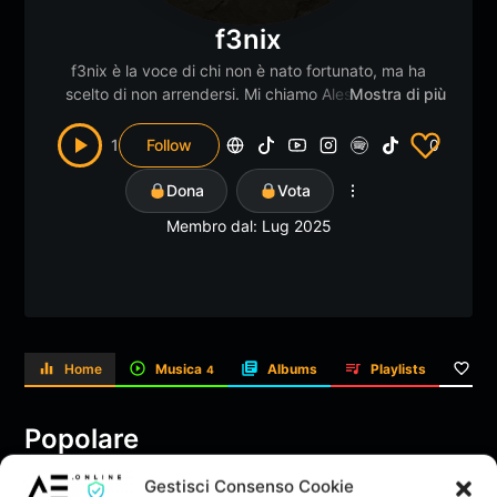
f3nix
f3nix è la voce di chi non è nato fortunato, ma ha
scelto di non arrendersi. Mi chiamo Alessio Angelini
Mostra di più
arrivo da Sezze, cresciuto tra sogni infranti e verità
scomode. Nei miei pezzi ci sono l’amore che ti
1
Follow
0
cambia, la rabbia che ti sveglia, la voglia di riscatto.
Non racconto storie degli altri: racconto la mia. Ogni
Dona
Vota
barra è sangue e realtà. Ogni traccia, un pezzo di me.
Membro dal: Lug 2025
Home
Musica
Albums
Playlists
Li
4
Popolare
Gestisci Consenso Cookie