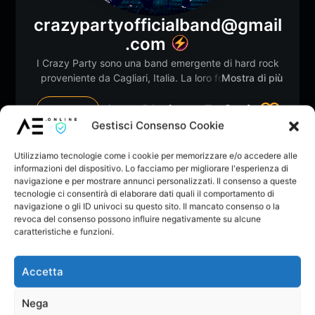
crazypartyofficialband@gmail
.com
I Crazy Party sono una band emergente di hard rock
proveniente da Cagliari, Italia. La loro formazione è
Mostra di più
composta da cinque musicisti talentuosi e
appassionati di rock classico, con influenze che
Follow
0
spaziano dagli anni '70 e '80. La band è composta da:
Gestisci Consenso Cookie
• Luca Piras (Voce) • Federico Pilia (Chitarra Solista) •
Dona
Vota
Alessandro Ledda (Basso) • Giorgio Marras (Chitarra
Utilizziamo tecnologie come i cookie per memorizzare e/o accedere alle
Membro dal: Nov 2024
Ritmica) • Sara Pintus (Batteria) Storia e Formazione I
informazioni del dispositivo. Lo facciamo per migliorare l'esperienza di
Crazy Party nascono dalla fusione di cinque musicisti
navigazione e per mostrare annunci personalizzati. Il consenso a queste
tecnologie ci consentirà di elaborare dati quali il comportamento di
che condividono una passione comune per il rock. Sin
navigazione o gli ID univoci su questo sito. Il mancato consenso o la
dall'inizio, il loro obiettivo è stato quello di creare
revoca del consenso possono influire negativamente su alcune
musica che mescolasse le sonorità classiche del rock
caratteristiche e funzioni.
con un tocco moderno, capace di attrarre una vasta
Likes
Followers
Following
Statistiche
2
1
gamma di ascoltatori. La loro musica trae ispirazione
da leggende del rock come Queen, Whitesnake,
Accetta
AC/DC, Deep Purple e Skid Row, e il risultato è un
sound unico che combina elementi tradizionali con
Nega
innovazioni contemporanee. Carriera Musicale La