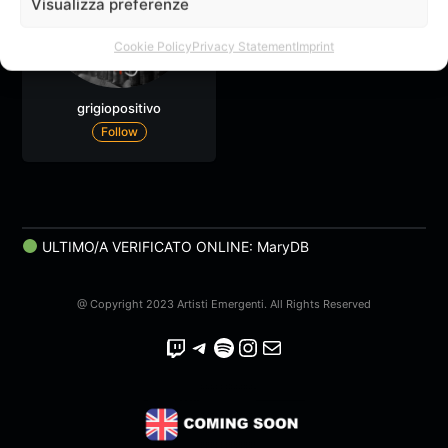
Visualizza preferenze
Cookie Policy
Privacy Statement
Imprint
grigiopositivo
Follow
ULTIMO/A VERIFICATO ONLINE: MaryDB
@ Copyright 2023 Artisti Emergenti. All Rights Reserved
Twitch
Telegram
Spotify
Instagram
Email