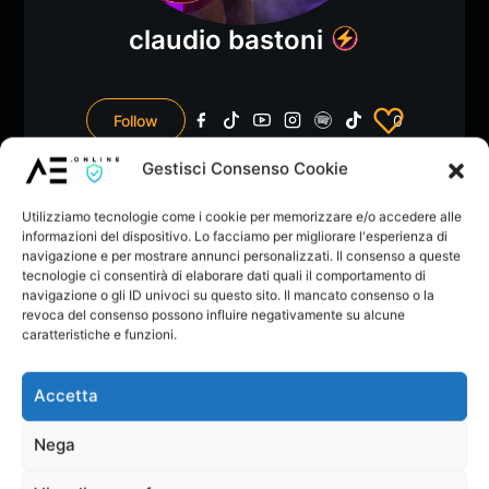
claudio bastoni
Follow
0
Dona
Vota
Gestisci Consenso Cookie
Membro dal: Lug 2025
Utilizziamo tecnologie come i cookie per memorizzare e/o accedere alle
informazioni del dispositivo. Lo facciamo per migliorare l'esperienza di
navigazione e per mostrare annunci personalizzati. Il consenso a queste
tecnologie ci consentirà di elaborare dati quali il comportamento di
navigazione o gli ID univoci su questo sito. Il mancato consenso o la
revoca del consenso possono influire negativamente su alcune
caratteristiche e funzioni.
Playlists
Likes
Followers
Following
Sta
1
1
Accetta
Nega