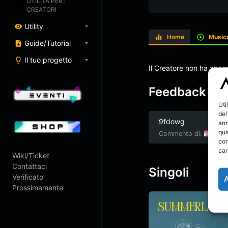
UTILITÀ PER I
CREATORI
Utility
Home
Music
Guide/Tutorial
Il tuo progetto
Il Creatore non ha anco
Feedback
Uti
del
9fdowg
ann
qua
Commento di:
Bi
con
car
Wiki/Ticket
Contattaci
Singoli
Verificato
Prossimamente