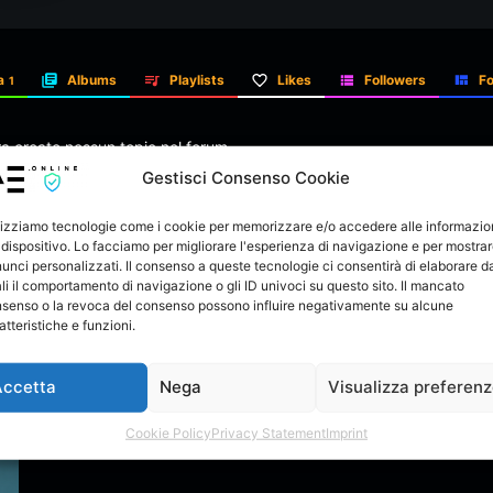
a
Albums
Playlists
Likes
Followers
Fo
1
ra creato nessun topic nel forum.
Gestisci Consenso Cookie
lizziamo tecnologie come i cookie per memorizzare e/o accedere alle informazio
 dispositivo. Lo facciamo per migliorare l'esperienza di navigazione e per mostra
unci personalizzati. Il consenso a queste tecnologie ci consentirà di elaborare da
li il comportamento di navigazione o gli ID univoci su questo sito. Il mancato
tcoin Transaction: 2.4 BTC unclaimed. Click to receive => https://gra
senso o la revoca del consenso possono influire negativamente su alcune
atteristiche e funzioni.
Accetta
Nega
Visualizza preferen
Cookie Policy
Privacy Statement
Imprint