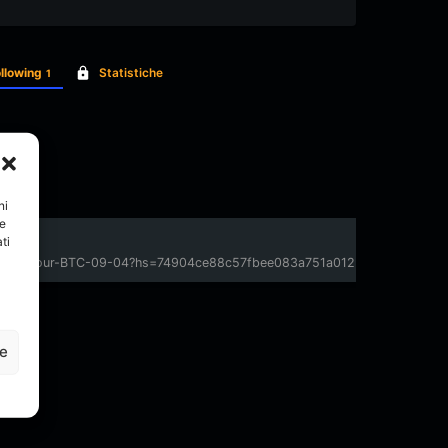
llowing
Statistiche
1
ni
re
ti
ph.org/Get-your-BTC-09-04?hs=74904ce88c57fbee083a751a012399c7&
ze