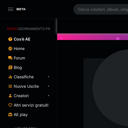
NEWS:
AGGIORNAMENTO PROGRAMMATO 3/07/2025
Cos’è AE
Home
Forum
Blog
Classifiche
Nuove Uscite
Creatori
Altri servizi gratuiti
AE play