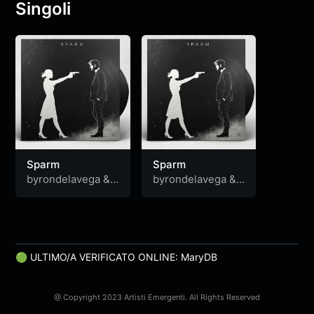
Singoli
Sparm
Sparm
byrondelavega
&
byrondelavega
&
stradom
stradom
🟢 ULTIMO/A VERIFICATO ONLINE: MaryDB
@ Copyright 2023 Artisti Emergenti. All Rights Reserved