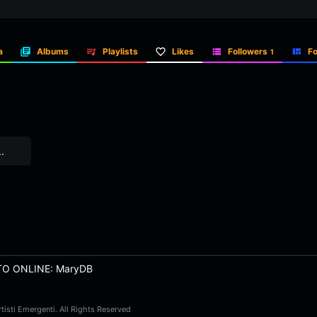
a
Albums
Playlists
Likes
Followers
Fo
1
.
TO ONLINE: MaryDB
isti Emergenti. All Rights Reserved