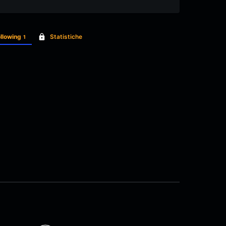
llowing
Statistiche
1