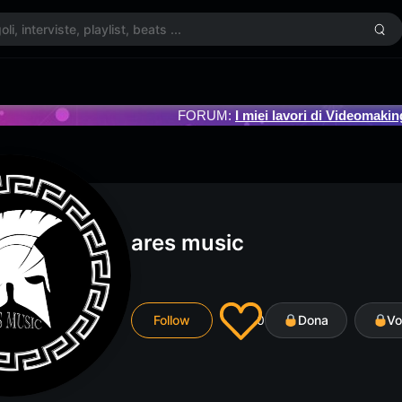
FORUM:
I miei lavori di Videomakin
ares music
Follow
0
Dona
Vo