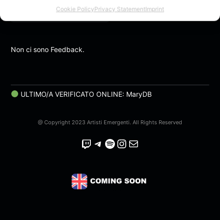
Cookie Policy
Privacy Statement
Imprint
Mezzo mare, mezzo...
Non ci sono Feedback.
ULTIMO/A VERIFICATO ONLINE: MaryDB
@ Copyright 2023 Artisti Emergenti. All Rights Reserved
Twitch
Telegram
Spotify
Instagram
Email