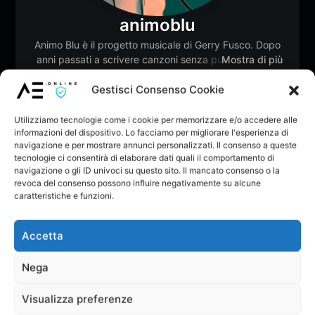
animoblu
Animo Blu è il progetto musicale di Gerry Fusco. Dopo
anni passati a scrivere canzoni senza pubblicarle, ha
Mostra di più
deciso di trasformare emozioni, mare e rinascita in
Gestisci Consenso Cookie
musica. Tra cantautorato pop e storie vere, racconta il
Follow
0
coraggio di ricominciare
Utilizziamo tecnologie come i cookie per memorizzare e/o accedere alle
Dona
Vota
informazioni del dispositivo. Lo facciamo per migliorare l'esperienza di
Membro dal: Giu 2026
navigazione e per mostrare annunci personalizzati. Il consenso a queste
tecnologie ci consentirà di elaborare dati quali il comportamento di
navigazione o gli ID univoci su questo sito. Il mancato consenso o la
revoca del consenso possono influire negativamente su alcune
caratteristiche e funzioni.
Home
Musica
Albums
Playlists
Like
Accetta
Nega
Forum
Visualizza preferenze