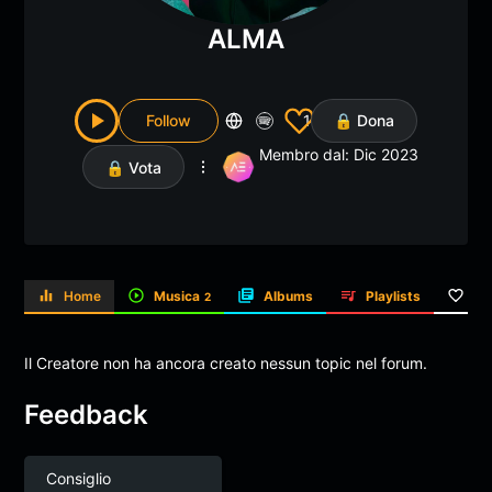
ALMA
Follow
1
🔒 Dona
Membro dal: Dic 2023
🔒 Vota
Home
Musica
Albums
Playlists
Li
2
Il Creatore non ha ancora creato nessun topic nel forum.
Feedback
Consiglio