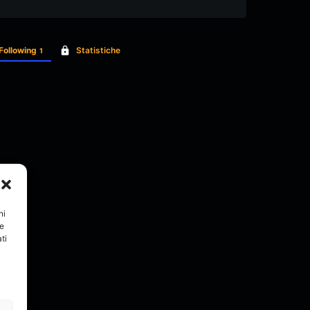
Following
Statistiche
1
ni
re
ti