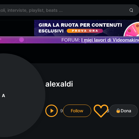
FORUM:
I miei lavori di Videomakin
alexaldi
A
9
Follow
3
Dona