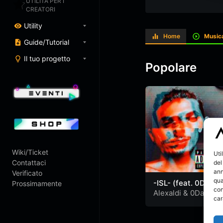
UTILITÀ PER I
CREATORI
Utility
Home
Music
Guide/Tutorial
Il tuo progetto
Popolare
Wiki/Ticket
Uti
Contattaci
del
ann
Verificato
qua
-ISL- (feat. 0Day)
Prossimamente
con
Alexaldi
&
0Day
car