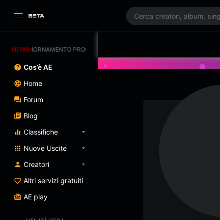
NEWS:
AGGIORNAMENTO PROGRAMMATO 3/07/2025
Cos’è AE
Home
Forum
Blog
Classifiche
Nuove Uscite
Creatori
Altri servizi gratuiti
AE play