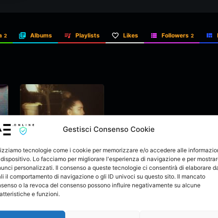
a
Albums
Playlists
Likes
Followers
2
2
Gestisci Consenso Cookie
lizziamo tecnologie come i cookie per memorizzare e/o accedere alle informazio
 dispositivo. Lo facciamo per migliorare l'esperienza di navigazione e per mostra
unci personalizzati. Il consenso a queste tecnologie ci consentirà di elaborare da
li il comportamento di navigazione o gli ID univoci su questo sito. Il mancato
El Fuego (feat.
senso o la revoca del consenso possono influire negativamente su alcune
DjMalu)
Alexaldi
&
DjMalu
atteristiche e funzioni.