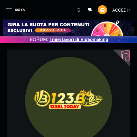
ACCEDI
MENTO PROGRAMMATO 3/07/2025
FORUM:
I miei lavori di Videomaking