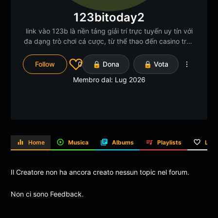
123bitoday2
link vào 123b
là nền tảng giải trí trực tuyến uy tín với
đa dạng trò chơi cá cược, từ thể thao đến casino trực
tiếp. Với giao diện thân thiện và tỷ lệ cược cạnh tranh,
123B mang đến trải nghiệm giải trí đỉnh cao, an toàn
Follow
0
🔒 Dona
🔒 Vota
và minh bạch cho người chơi mọi lúc, mọi nơi.
Membro dal: Lug 2026
Home
Musica
Albums
Playlists
Like
Il Creatore non ha ancora creato nessun topic nel forum.
Non ci sono Feedback.