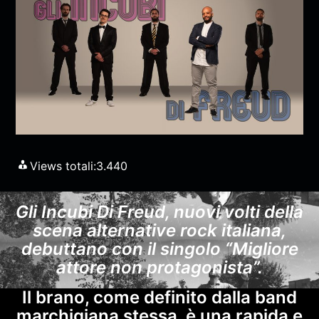
Views totali:
3.440
Gli Incubi Di Freud, nuovi volti della
scena alternative rock italiana,
debuttano con il singolo “Migliore
attore non protagonista”.
Il brano, come definito dalla band
marchigiana stessa, è una rapida e