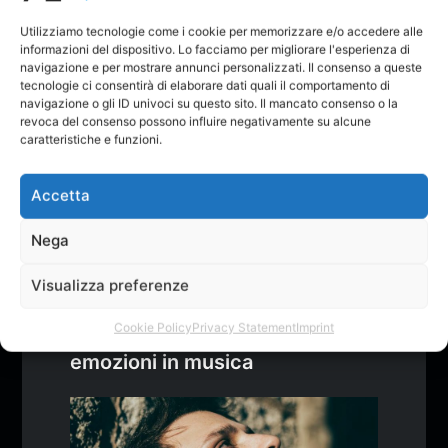
“La
scrittura è la pittura della voce.” -
Utilizziamo tecnologie come i cookie per memorizzare e/o accedere alle
VOLTAIRE
informazioni del dispositivo. Lo facciamo per migliorare l'esperienza di
navigazione e per mostrare annunci personalizzati. Il consenso a queste
tecnologie ci consentirà di elaborare dati quali il comportamento di
navigazione o gli ID univoci su questo sito. Il mancato consenso o la
revoca del consenso possono influire negativamente su alcune
Articoli correlati
caratteristiche e funzioni.
Accetta
Nega
ALBUM
BLOG
INTERVISTE
MUSICA
PLAYLIST
REDAZIONE
Visualizza preferenze
Alfonso Schinocca: il
Cookie Policy
Privacy Statement
Imprint
cantautore che trasforma le
emozioni in musica