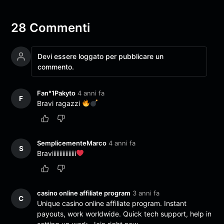
28 Commenti
Devi essere loggato per pubblicare un
commento.
Fan°1Pakyto
4 anni fa
F
Bravi ragazzi
SemplicementeMarco
4 anni fa
S
Braviiiiiiiiiiiiiiii
casino online affiliate program
3 anni fa
C
Unique
casino online affiliate program
. Instant
payouts, work worldwide. Quick tech support, help in