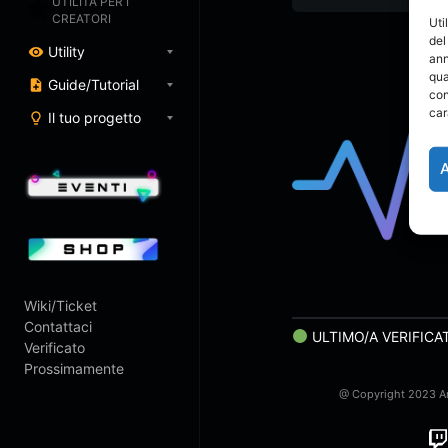
UTILITÀ PER I
CREATORI
Uti
del
Utility
ann
qua
Guide/Tutorial
con
car
Il tuo progetto
Wiki/Ticket
Contattaci
ULTIMO/A VERIFICA
Verificato
Prossimamente
@ Copyright 2023 Art
Twitch