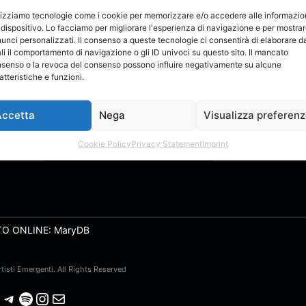
lizziamo tecnologie come i cookie per memorizzare e/o accedere alle informazio
 dispositivo. Lo facciamo per migliorare l'esperienza di navigazione e per mostra
unci personalizzati. Il consenso a queste tecnologie ci consentirà di elaborare da
li il comportamento di navigazione o gli ID univoci su questo sito. Il mancato
senso o la revoca del consenso possono influire negativamente su alcune
atteristiche e funzioni.
Accetta
Nega
Visualizza preferen
Cookie Policy
Privacy Statement
Imprint
TO ONLINE: MaryDB
isti Emergenti. All Rights Reserved
Telegram
Spotify
Instagram
Email