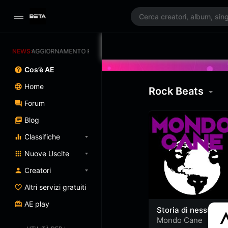
NEWS:
AGGIORNAMENTO PROGRAMMATO 3/07/2025
Cos’è AE
Home
Rock Beats
Forum
Blog
Classifiche
Nuove Uscite
Creatori
Altri servizi gratuiti
AE play
Storia di nessuno
Mondo Cane