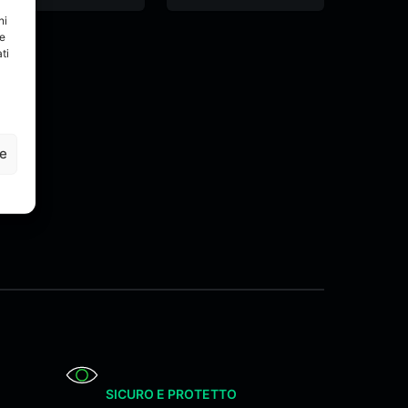
ni
re
ti
ze
SICURO E PROTETTO