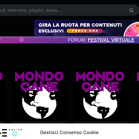
FORUM:
FESTIVAL VIRTUALE
Trappole Urbane
S.0.S.
Gestisci Consenso Cookie
Mondo Cane
Mondo Cane