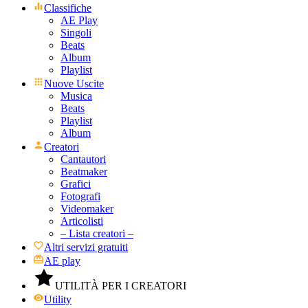
Classifiche
AE Play
Singoli
Beats
Album
Playlist
Nuove Uscite
Musica
Beats
Playlist
Album
Creatori
Cantautori
Beatmaker
Grafici
Fotografi
Videomaker
Articolisti
– Lista creatori –
Altri servizi gratuiti
AE play
UTILITÀ PER I CREATORI
Utility