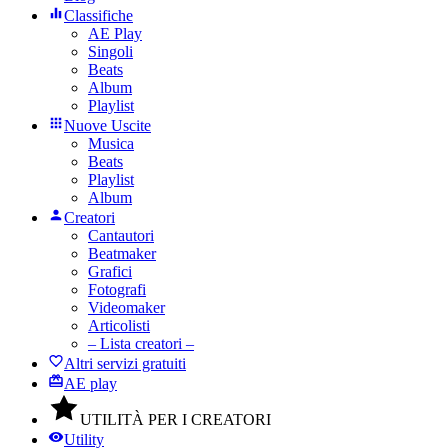
Classifiche
AE Play
Singoli
Beats
Album
Playlist
Nuove Uscite
Musica
Beats
Playlist
Album
Creatori
Cantautori
Beatmaker
Grafici
Fotografi
Videomaker
Articolisti
– Lista creatori –
Altri servizi gratuiti
AE play
UTILITÀ PER I CREATORI
Utility