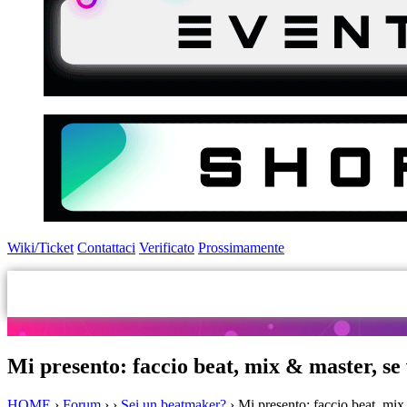
Wiki/Ticket
Contattaci
Verificato
Prossimamente
Mi presento: faccio beat, mix & master, se
HOME
›
Forum
›
›
Sei un beatmaker?
›
Mi presento: faccio beat, mix