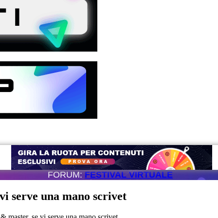
FORUM:
FESTIVAL VIRTUALE
 vi serve una mano scrivet
 & master, se vi serve una mano scrivet