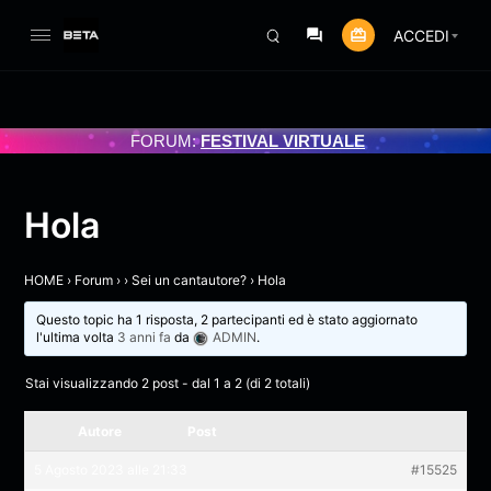
ACCEDI
FORUM:
FESTIVAL VIRTUALE
O 3/07/2025
Hola
HOME
›
Forum
›
›
Sei un cantautore?
›
Hola
Questo topic ha 1 risposta, 2 partecipanti ed è stato aggiornato
l'ultima volta
3 anni fa
da
ADMIN
.
Stai visualizzando 2 post - dal 1 a 2 (di 2 totali)
Autore
Post
5 Agosto 2023 alle 21:33
#15525