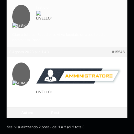
fastidio
LIVELLO:
Ciao a tutti qui Fastidio, se vi va lasciate un ascolto ed un
commento. Pace
8 Agosto 2023 alle 1:43
#15546
ADMIN
LIVELLO:
Benvenuto Fastidio
Autore
Post
Stai visualizzando 2 post - dal 1 a 2 (di 2 totali)