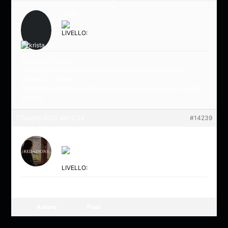
krista
LIVELLO:
Ciao sono Davide.
Ho scoperto il sito su instagram, tutto molto figo ma devo
prenderci la mano.
Settimana prossima ho del tempo libero per completare il profilo,
a presto.
7 Giugno 2023 alle 0:24
#14239
redazione
LIVELLO:
Benvenuto Davide ^^
Autore
Post