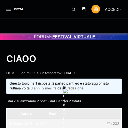
ACCEDI
RAMMATO 3/07/2025
FORUM:
FESTIVAL VIRTUALE
CIAOO
HOME
›
Forum
›
›
Sei un fotografo?
›
CIAOO
Questo topic ha 1 risposta, 2 partecipanti ed è stato aggiornato
l'ultima volta
3 anni, 2 mesi fa
da
redazione
.
Stai visualizzando 2 post - dal 1 a 2 (di 2 totali)
Autore
Post
5 Giugno 2023 alle 22:10
#14232