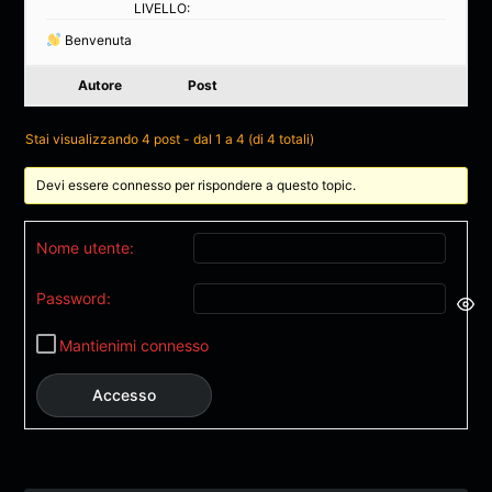
LIVELLO:
Benvenuta
Autore
Post
Stai visualizzando 4 post - dal 1 a 4 (di 4 totali)
Devi essere connesso per rispondere a questo topic.
Nome utente:
Password:
Mantienimi connesso
Accesso