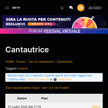
ACCEDI
IORNAMENTO PROGRAMMATO 3/07/2025
FORUM:
FESTIVAL VIRTUALE
Cantautrice
HOME
›
Forum
›
›
Sei un cantautore?
›
Cantautrice
Taggato:
musica
Questo topic ha 3 risposte, 3 partecipanti ed è stato aggiornato
l'ultima volta
3 anni, 11 mesi fa
da
redazione
.
Stai visualizzando 4 post - dal 1 a 4 (di 4 totali)
Autore
Post
21 Luglio 2022 alle 17:19
#9692