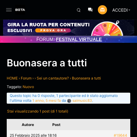
ACCEDI
O PROGRAMMATO 3/07/2025
FORUM:
FESTIVAL VIRTUALE
Buonasera a tutti
HOME
›
Forum
›
›
Sei un cantautore?
›
Buonasera a tutti
Taggato:
Nuovo
Questo topic ha 0 risposte, 1 partecipante ed è stato aggiornato
l'ultima volta
1 anno, 5 mesi fa
da
salmusic83
.
Stai visualizzando 1 post (di 1 totali)
Autore
Post
25 Febbraio 2025 alle 18:16
#19644