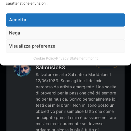
Password:
caratteristiche e funzioni.
Mantienimi connesso
Accetta
Accesso
Nega
Visualizza preferenze
Cookie Policy
Privacy Statement
Imprint
Pubblicato da
Follow
Salmusic83
Salvatore in arte Sal nato a Maddaloni il
12/06/1983. Sono agli inizii del mio
percorso da artista emergente. Una scelta
di provarci per la passione ché dà sempre
ho per la musica. Scrivo personalmente io i
testi dei miei brani. Non mi sono posto un
obbiettivo per il semplice fatto che come
anticipato prima la mia è passione nel fare
musica ma sicuramente se dovesse
arrivare qualcosa in più è tutto di