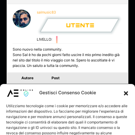
salmusic83
LIVELLO:
Sono nuovo nella community.
Sono Sal è ho da pochi giorni fatto uscire il mio primo inedito già
nel sito dal titolo il mio viaggio con te. Spero lo ascoltiate è vi
piaccia. Un saluto a tutta la community.
Autore
Post
Gestisci Consenso Cookie
Stai visualizzando 1 post (di 1 totali)
Devi essere connesso per rispondere a questo topic.
Utilizziamo tecnologie come i cookie per memorizzare e/o accedere alle
informazioni del dispositivo. Lo facciamo per migliorare l'esperienza di
navigazione e per mostrare annunci personalizzati. Il consenso a queste
tecnologie ci consentirà di elaborare dati quali il comportamento di
Nome utente:
navigazione o gli ID univoci su questo sito. Il mancato consenso o la
revoca del consenso possono influire negativamente su alcune