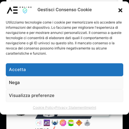
Gestisci Consenso Cookie
Utilizziamo tecnologie come i cookie per memorizzare e/o accedere alle
Fai clic per accettare i cookie di marketing
informazioni del dispositivo. Lo facciamo per migliorare l'esperienza di
e abilitare questo contenuto
navigazione e per mostrare annunci personalizzati. Il consenso a queste
tecnologie ci consentirà di elaborare dati quali il comportamento di
navigazione o gli ID univoci su questo sito. Il mancato consenso o la
revoca del consenso possono influire negativamente su alcune
caratteristiche e funzioni.
Accetta
Ciao a tutti! Sono Andrea Sa e da oggi è attivo il mio canale
Spotify! Date un ascolto e magari ditemi cosa ne pensate
Nega
29 Maggio 2025 alle 19:52
#20663
Visualizza preferenze
ADMIN
Cookie Policy
Privacy Statement
Imprint