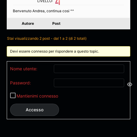
LIVELLO:
Benvenuto Andrea, continua cosi ^^
Autore
Post
Stai visualizzando 2 post - dal 1 a 2 (di 2 totali)
Devi essere connesso per rispondere a questo topic.
Nome utente:
Password:
Mantienimi connesso
Accesso