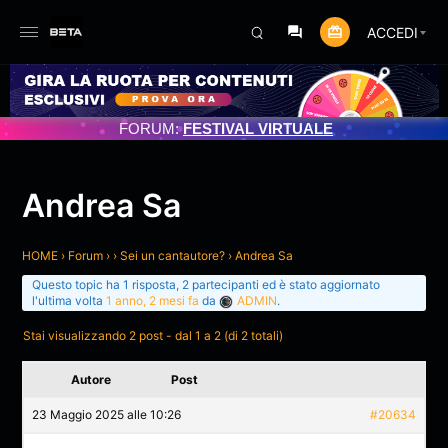
ACCEDI
TO PROGRAMMATO 3/07/2025
FORUM:
FESTIVAL VIRTUALE
Andrea Sa
HOME
›
Forum
›
›
Sei un cantautore?
›
Andrea Sa
Questo topic ha 1 risposta, 2 partecipanti ed è stato aggiornato
l'ultima volta
1 anno, 2 mesi fa
da
ADMIN
.
Stai visualizzando 2 post - dal 1 a 2 (di 2 totali)
Autore
Post
23 Maggio 2025 alle 10:26
#20634