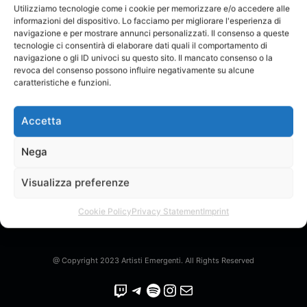
Utilizziamo tecnologie come i cookie per memorizzare e/o accedere alle
informazioni del dispositivo. Lo facciamo per migliorare l'esperienza di
navigazione e per mostrare annunci personalizzati. Il consenso a queste
tecnologie ci consentirà di elaborare dati quali il comportamento di
navigazione o gli ID univoci su questo sito. Il mancato consenso o la
revoca del consenso possono influire negativamente su alcune
caratteristiche e funzioni.
Accetta
QUIZ PRECEDENTE
CONTINUA
Nega
Visualizza preferenze
Cookie Policy
Privacy Statement
Imprint
ULTIMO/A VERIFICATO ONLINE: MaryDB
@ Copyright 2023 Artisti Emergenti. All Rights Reserved
Twitch
Telegram
Spotify
Instagram
Email