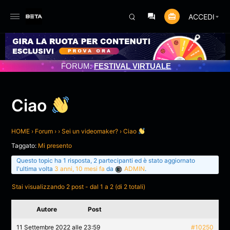
ACCEDI
NAMENTO PROGRAMMATO 3/07/2025
FORUM:
FESTIVAL VIRTUALE
Ciao
HOME
›
Forum
›
›
Sei un videomaker?
›
Ciao
Taggato:
Mi presento
Questo topic ha 1 risposta, 2 partecipanti ed è stato aggiornato
l'ultima volta
3 anni, 10 mesi fa
da
ADMIN
.
Stai visualizzando 2 post - dal 1 a 2 (di 2 totali)
Autore
Post
11 Settembre 2022 alle 23:59
#10250